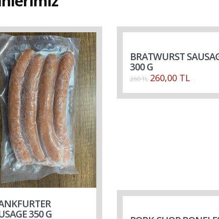
nlerimiz
BRATWURST SAUSA
300 G
260,00 TL
260 TL
ANKFURTER
USAGE 350 G