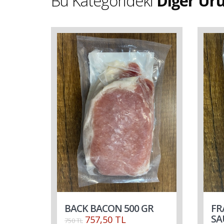
Bu Kategorideki
Diğer Ürü
BACK BACON 500 GR
FR
SA
757,50 TL
750 TL