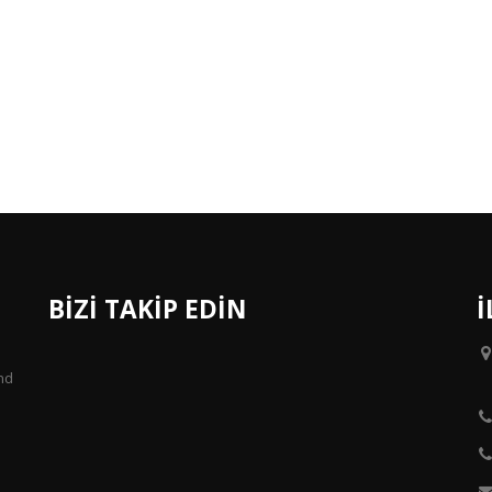
BİZİ TAKİP EDİN
İ
and