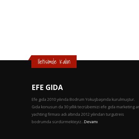
Iletisimde Kalın
EFE GIDA
Efe gıda 2010 yılında Bodrum Yokuşbaşında kurulmuştur.
Gıda konusun da 30 yıllık tecrübemizi efe gıda marketing 
yachting firması adı altında 2012 yılından turgutreis
bodrumda sürdürmekteyiz...
Devamı