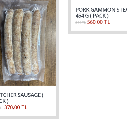
PORK GAMMON STE
454 G ( PACK )
560,00 TL
560 TL
TCHER SAUSAGE (
CK )
370,00 TL
TL