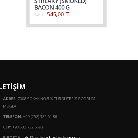
STREAKY (SMOKED)
BACON 400 G
545,00 TL
545 TL
LETİŞİM
ADRES:
7008 SOKAK NO:5/K TURGUTREİS BODRUM
MUĞLA
TELEFON:
+90 (252) 382 61 86
CEP:
+90 532 732 6693
E-POSTA:
info@englishshopbodrum.com