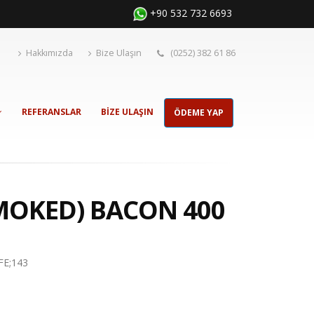
+90 532 732 6693
Hakkımızda
Bize Ulaşın
(0252) 382 61 86
REFERANSLAR
BIZE ULAŞIN
ÖDEME YAP
MOKED) BACON 400
EFE;143